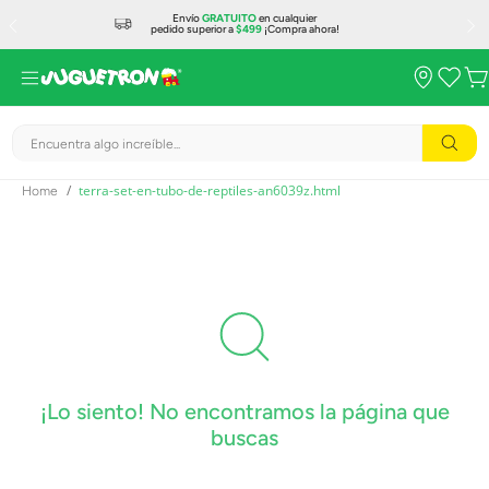
Envío
GRATUITO
en cualquier
pedido superior a
$499
¡Compra ahora!
Encuentra algo increíble...
terra-set-en-tubo-de-reptiles-an6039z.html
¡Lo siento! No encontramos la página que
buscas