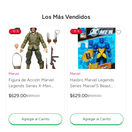
Los Más Vendidos
30 %
31 %
Marvel
Marvel
Figura de Acción Marvel
Hasbro Marvel Legends
Legends Series X-Men
Series Marvel'S Beast
Wolverine (WWII Logan)
G0813
$
629
.
00
$
629
.
00
$
899
.
00
$
909
.
00
G0820
Agregar al Carrito
Agregar al Carrito