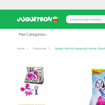
Encuentra algo increíble.
Mas Categorías
Al Aire Libre
Preescolar
Spidey And His Amazing Friends Ghost
Juguetes para Bebés
Preescolar
Creatividad y Arte
Figuras de Acción
Gadgets y Electrónicos
Juegos de Mesa