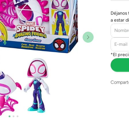
Déjanos 
a estar d
Compart