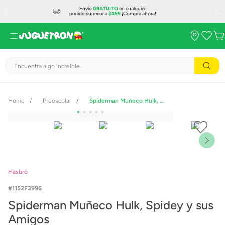
Envío
GRATUITO
en cualquier
pedido superior a
$499
¡Compra ahora!
Encuentra algo increíble...
Preescolar
Spiderman Muñeco Hulk, Spidey y sus Amigos
Hasbro
1152F3996
Spiderman Muñeco Hulk, Spidey y sus
Amigos