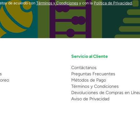
estoy de acuerdo con
Términos y Condiciones
y con la
Política de Privacidad
.
Servicio al Cliente
n
Contáctanos
s
Preguntas Frecuentes
oreo
Métodos de Pago
Términos y Condiciones
Devoluciones de Compras en Líne
Aviso de Privacidad
 Copyright 2025 - Grupo Juguetron . Todos los derechos reservados.