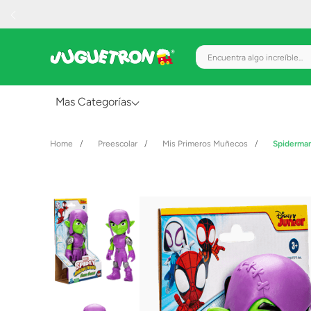
Encuentra algo increíble.
Mas Categorías
Al Aire Libre
Preescolar
Mis Primeros Muñecos
Spiderma
Juguetes para Bebés
Preescolar
Creatividad y Arte
Figuras de Acción
Gadgets y Electrónicos
Juegos de Mesa