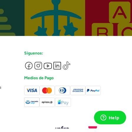
Síguenos:
Medios de Pago
a