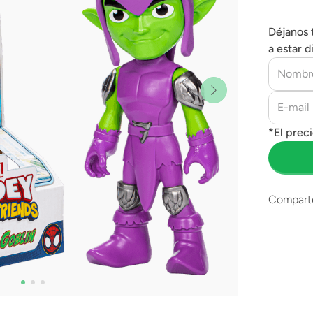
Déjanos 
a estar d
Compart