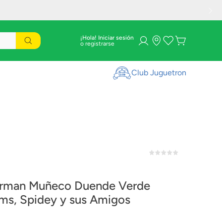
¡Hola! Iniciar sesión
Club Juguetron
1
rman Muñeco Duende Verde
ms, Spidey y sus Amigos