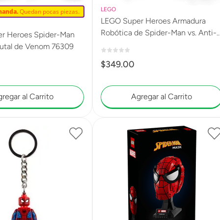
LEGO
manda.
Quedan pocas piezas.
LEGO Super Heroes Armadura
Robótica de Spider-Man vs. Anti-
r Heroes Spider-Man
Venom 76308
rutal de Venom 76309
$
349
.
00
regar al Carrito
Agregar al Carrito