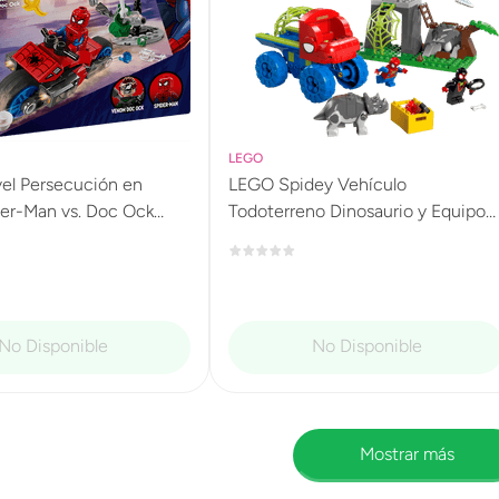
LEGO
el Persecución en
LEGO Spidey Vehículo
er-Man vs. Doc Ock
Todoterreno Dinosaurio y Equipo
Spidey al Rescate 11199
Mostrar más