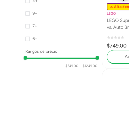
4+
🔥 Alta de
9+
LEGO
LEGO Supe
7+
vs. Auto B
6+
$
749
.
00
Rangos de precio
Ag
$349.00
–
$1249.00