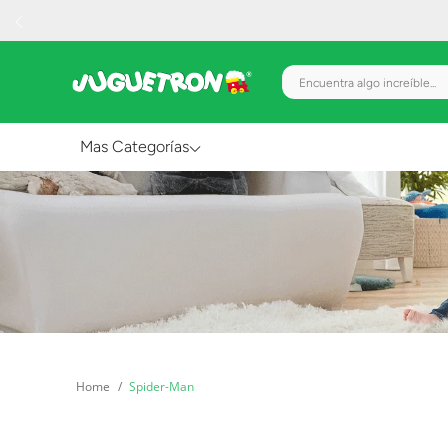
Encuentra algo increíble.
Mas Categorías
Al Aire Libre
Juguetes para Bebés
Preescolar
Creatividad y Arte
Figuras de Acción
Spider-Man
Gadgets y Electrónicos
Juegos de Mesa