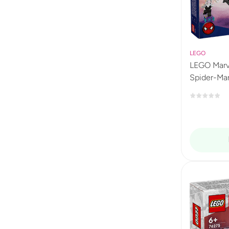
LEGO
LEGO Marve
Spider-Ma
Venomizad