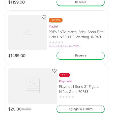
$
1199
.
00
Reserva
Preventa
Mattel
PREVENTA Mattel Brick Shop Elite
Halo UNSC M12 Warthog JNP49
Entrega Est. Octubre 2026
$
1499
.
00
Reserva
66 %
Playmobil
Playmobil Serie 21 Figura
Niñas Serie 70733
$
20
.
00
Agregar al Carrito
$
59
.
00