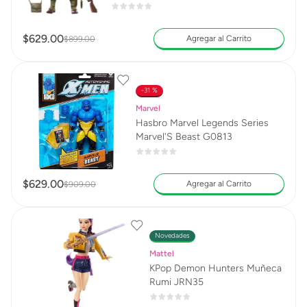
G0820
$
629
.
00
Agregar al Carrito
$
899
.
00
31 %
Marvel
Hasbro Marvel Legends Series
Marvel'S Beast G0813
$
629
.
00
Agregar al Carrito
$
909
.
00
Novedades
Mattel
KPop Demon Hunters Muñeca
Rumi JRN35