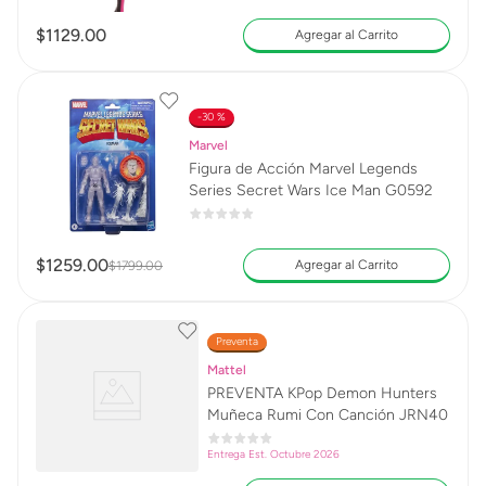
$
1129
.
00
Agregar al Carrito
30 %
Marvel
Figura de Acción Marvel Legends
Series Secret Wars Ice Man G0592
$
1259
.
00
Agregar al Carrito
$
1799
.
00
Preventa
Mattel
PREVENTA KPop Demon Hunters
Muñeca Rumi Con Canción JRN40
Entrega Est. Octubre 2026