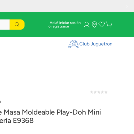
¡Hola! Iniciar sesión
Club Juguetron
8
e Masa Moldeable Play-Doh Mini
ería E9368