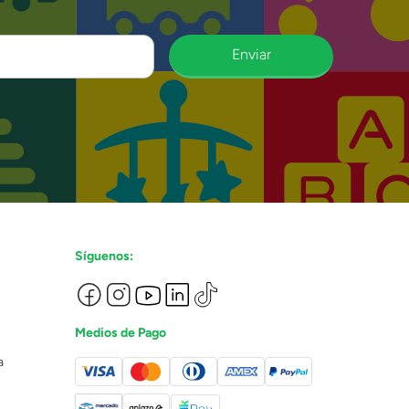
Enviar
Síguenos:
Medios de Pago
a