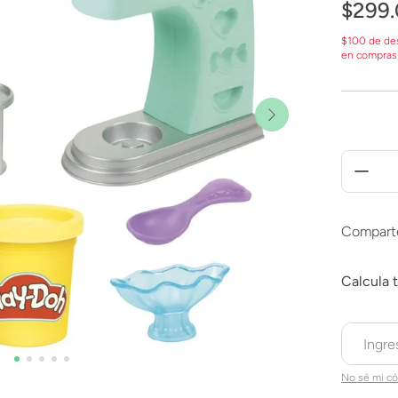
$
299
.
$100 de de
en compras
Compart
No sé mi có