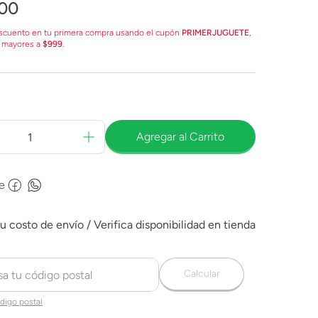
00
scuento en tu primera compra usando el cupón
PRIMERJUGUETE
,
 mayores a
$999
.
Agregar al Carrito
e
Calcular
digo postal