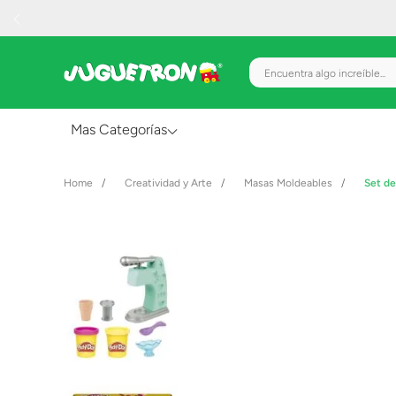
Encuentra algo increíble.
Mas Categorías
Al Aire Libre
Creatividad y Arte
Masas Moldeables
Set de
Juguetes para Bebés
Preescolar
Creatividad y Arte
Figuras de Acción
Gadgets y Electrónicos
Juegos de Mesa