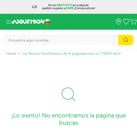
Envío
GRATUITO
en cualquier
pedido superior a
$499
¡Compra ahora!
Encuentra algo increíble...
ruz-flexors-food-beasts-de-6-pulgadas-tacco-176665.html
¡Lo siento! No encontramos la página que
buscas