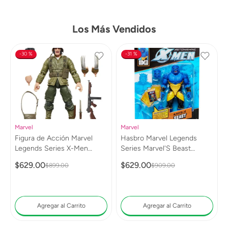
Los Más Vendidos
30 %
31 %
Marvel
Marvel
Figura de Acción Marvel
Hasbro Marvel Legends
Legends Series X-Men
Series Marvel'S Beast
Wolverine (WWII Logan)
G0813
$
629
.
00
$
629
.
00
$
899
.
00
$
909
.
00
G0820
Agregar al Carrito
Agregar al Carrito