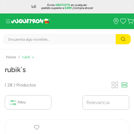
Envío
GRATUITO
en cualquier
pedido superior a
$499
¡Compra ahora!
Encuentra algo increíble...
rubik´s
rubik´s
28
Productos
Relevancia