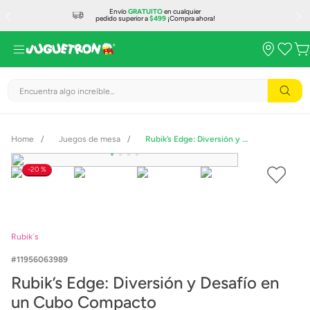
Envío
GRATUITO
en cualquier
pedido superior a
$499
¡Compra ahora!
Encuentra algo increíble...
Juegos de mesa
Rubik’s Edge: Diversión y Desafío en un Cubo Compacto
20 %
Rubik´s
11956063989
Rubik’s Edge: Diversión y Desafío en
un Cubo Compacto