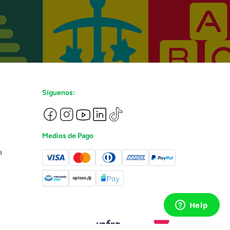
Síguenos:
Medios de Pago
a