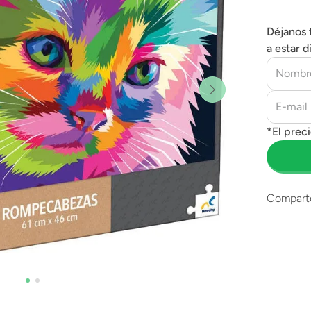
Déjanos 
a estar d
Compart