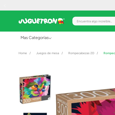
Encuentra algo increíble.
Mas Categorías
Al Aire Libre
Juegos de mesa
Rompecabezas 2D
Rompeca
Juguetes para Bebés
Preescolar
Creatividad y Arte
Figuras de Acción
Gadgets y Electrónicos
Juegos de Mesa