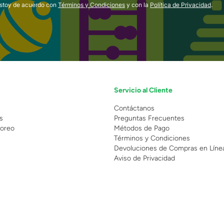
estoy de acuerdo con
Términos y Condiciones
y con la
Política de Privacidad
.
Servicio al Cliente
n
Contáctanos
s
Preguntas Frecuentes
oreo
Métodos de Pago
Términos y Condiciones
Devoluciones de Compras en Líne
Aviso de Privacidad
 Copyright 2025 - Grupo Juguetron . Todos los derechos reservados.