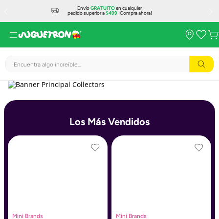
Envío
GRATUITO
en cualquier
pedido superior a
$499
¡Compra ahora!
Encuentra algo increíble...
Los Más Vendidos
Mini Brands
Mini Brands