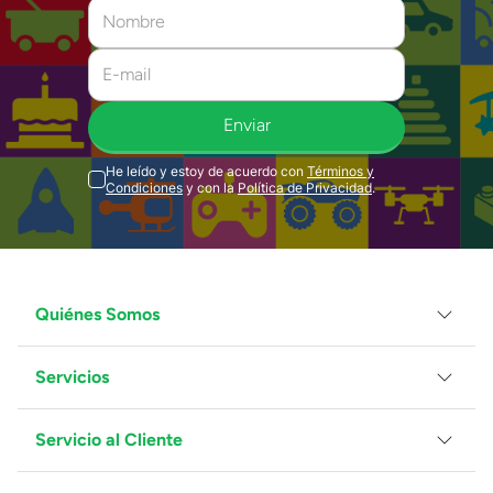
Enviar
He leído y estoy de acuerdo con
Términos y
Condiciones
y con la
Política de Privacidad
.
Quiénes Somos
Servicios
Grupo Juguetron
Localiza tu tienda
Blog
Servicio al Cliente
Facturación
Proveedores