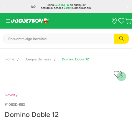
Envío
GRATUITO
en cualquier
pedido superior a
$499
¡Compra ahora!
Encuentra algo increíble...
Juegos de mesa
Domino Doble 12
Novelty
1083D-583
Domino Doble 12