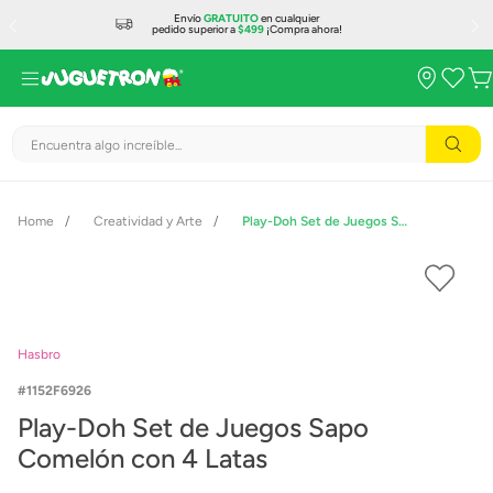
Envío
GRATUITO
en cualquier
pedido superior a
$499
¡Compra ahora!
Encuentra algo increíble...
Creatividad y Arte
Play-Doh Set de Juegos Sapo Comelón con 4 Latas
Hasbro
1152F6926
Play-Doh Set de Juegos Sapo
Comelón con 4 Latas