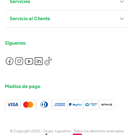
Servicios
Grupo Juguetron
Localiza tu tienda
Blog
Servicio al Cliente
Facturación
Proveedores
Ventas Mayoreo
Contáctanos
Síguenos:
Preguntas Frecuentes
Métodos de Pago
Términos y Condiciones
Devoluciones de Compras en Línea
Aviso de Privacidad
Medios de pago
© Copyright 2025 - Grupo Juguetron . Todos los derechos reservados.