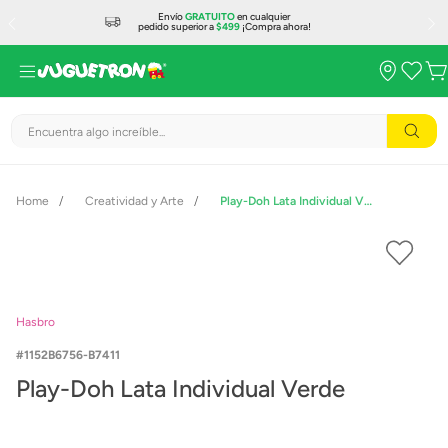
Envío
GRATUITO
en cualquier
pedido superior a
$499
¡Compra ahora!
Encuentra algo increíble...
Creatividad y Arte
Play-Doh Lata Individual Verde
Hasbro
1152B6756-B7411
Play-Doh Lata Individual Verde