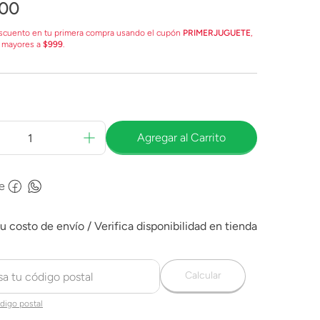
00
scuento en tu primera compra usando el cupón
PRIMERJUGUETE
,
 mayores a
$999
.
Agregar al Carrito
e
Calcular
digo postal