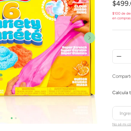
$
499
.
$100 de de
en compras
Compart
No sé mi có