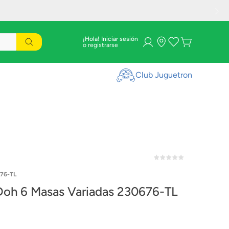
¡Hola! Iniciar sesión
Club Juguetron
76-TL
Doh 6 Masas Variadas 230676-TL