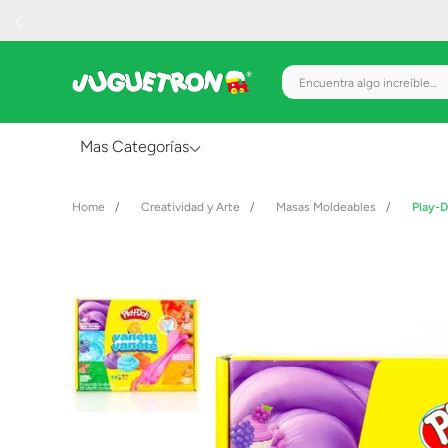
Encuentra algo increíble.
Mas Categorías
Al Aire Libre
Creatividad y Arte
Masas Moldeables
Play-
Juguetes para Bebés
Preescolar
Creatividad y Arte
Figuras de Acción
Gadgets y Electrónicos
Juegos de Mesa