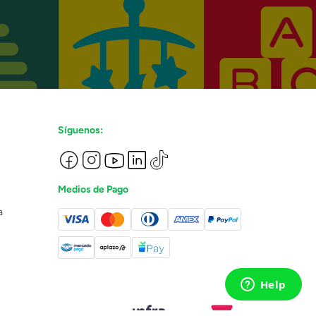
Síguenos:
Medios de Pago
a