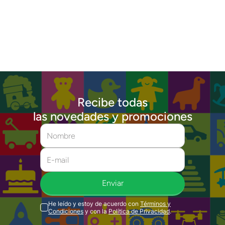
Recibe todas
las novedades y promociones
Enviar
He leído y estoy de acuerdo con
Términos y
Condiciones
y con la
Política de Privacidad
.