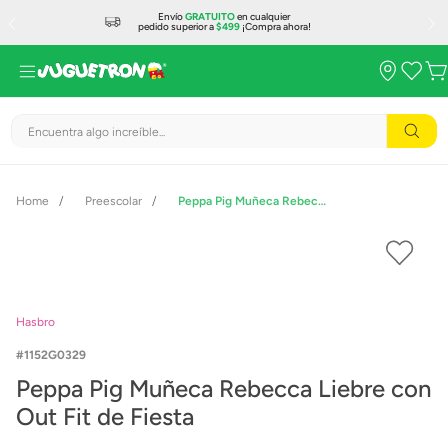
Envío
GRATUITO
en cualquier
pedido superior a
$499
¡Compra ahora!
Encuentra algo increíble...
Preescolar
Peppa Pig Muñeca Rebecca Liebre con Out Fit de Fiesta
Hasbro
1152G0329
Peppa Pig Muñeca Rebecca Liebre con
Out Fit de Fiesta