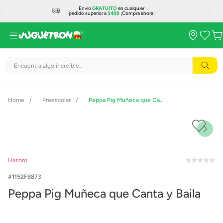
Envío
GRATUITO
en cualquier
pedido superior a
$499
¡Compra ahora!
Encuentra algo increíble...
Preescolar
Peppa Pig Muñeca que Canta y Baila
Hasbro
1152F8873
Peppa Pig Muñeca que Canta y Baila