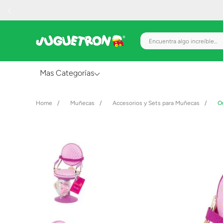
Encuentra algo increíble.
Mas Categorías
Al Aire Libre
Muñecas
Accesorios y Sets para Muñecas
O
Juguetes para Bebés
Preescolar
Creatividad y Arte
Figuras de Acción
Gadgets y Electrónicos
Juegos de Mesa