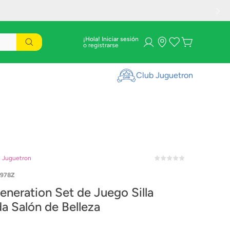
¡Hola! Iniciar sesión
Club Juguetron
n Juguetron
7978Z
eneration Set de Juego Silla
a Salón de Belleza