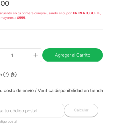
.
00
scuento en tu primera compra usando el cupón
PRIMERJUGUETE
,
 mayores a
$999
.
Agregar al Carrito
e
Calcular
digo postal