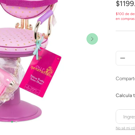
$
1199
$100 de de
en compras
Compart
No sé mi có