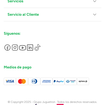
Servicios
Grupo Juguetron
Localiza tu tienda
Blog
Servicio al Cliente
Facturación
Proveedores
Ventas Mayoreo
Contáctanos
Síguenos:
Preguntas Frecuentes
Métodos de Pago
Términos y Condiciones
Devoluciones de Compras en Línea
Aviso de Privacidad
Medios de pago
© Copyright 2025 - Grupo Juguetron . Todos los derechos reservados.