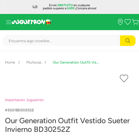
Envío
GRATUITO
en cualquier
pedido superior a
$499
¡Compra ahora!
Encuentra algo increíble...
Muñecas
Our Generation Outfit Vestido Sueter Invierno BD30252Z
Importacion Juguetron
5021BD30252Z
Our Generation Outfit Vestido Sueter
Invierno BD30252Z