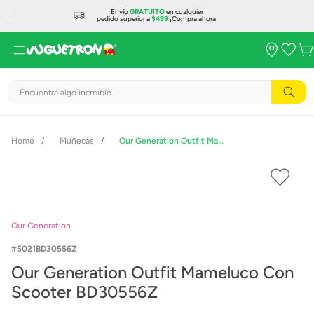
Envío
GRATUITO
en cualquier
pedido superior a
$499
¡Compra ahora!
Encuentra algo increíble...
Muñecas
Our Generation Outfit Mameluco Con Scooter BD30556Z
Our Generation
5021BD30556Z
Our Generation Outfit Mameluco Con
Scooter BD30556Z