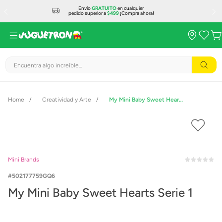
Envío
GRATUITO
en cualquier
pedido superior a
$499
¡Compra ahora!
Encuentra algo increíble...
Creatividad y Arte
My Mini Baby Sweet Hearts Serie 1
Mini Brands
502177759GQ6
My Mini Baby Sweet Hearts Serie 1