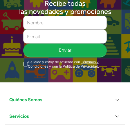
Recibe todas
las novedades y promociones
Enviar
He leído y estoy de acuerdo con
Términos y
Condiciones
y con la
Política de Privacidad
.
Quiénes Somos
Servicios
Grupo Juguetron
Localiza tu tienda