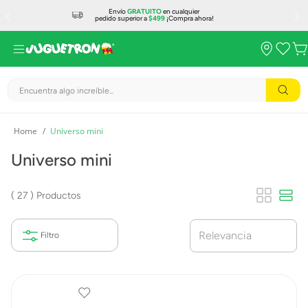
Envío
GRATUITO
en cualquier
pedido superior a
$499
¡Compra ahora!
Encuentra algo increíble...
Universo mini
Universo mini
27
Productos
Relevancia