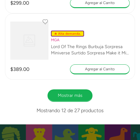
$
299
.
00
Agregar al Carrito
🔥 Alta demanda.
MGA
Lord Of The Rings Burbuja Sorpresa
Miniverse Surtido Sorpresa Make it Mini
Lord of the Rings
$
389
.
00
Agregar al Carrito
Mostrar más
Mostrando
12 de 27
productos