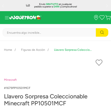
Envío
GRATUITO
en cualquier
pedido superior a
$499
¡Compra ahora!
Encuentra algo increíble...
Figuras de Acción
Llavero Sorpresa Coleccionable Minecraft PP10501MCF
Minecraft
1679PP10501MCF
Llavero Sorpresa Coleccionable
Minecraft PP10501MCF