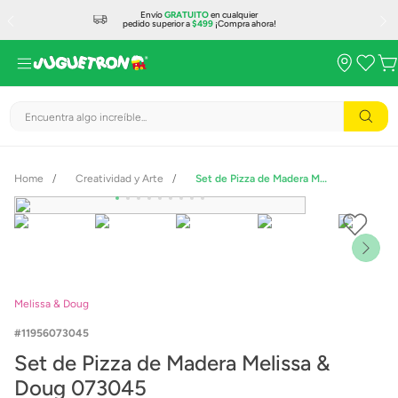
Envío
GRATUITO
en cualquier
pedido superior a
$499
¡Compra ahora!
Encuentra algo increíble...
Creatividad y Arte
Set de Pizza de Madera Melissa & Doug 073045
Melissa & Doug
11956073045
Set de Pizza de Madera Melissa &
Doug 073045