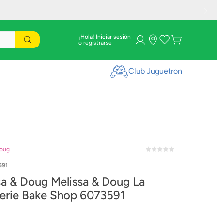
¡Hola! Iniciar sesión
Club Juguetron
Doug
591
sa & Doug Melissa & Doug La
Patisserie Bake Shop 6073591