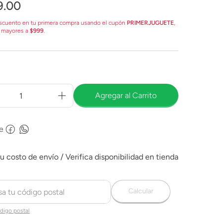
9
.
00
scuento en tu primera compra usando el cupón
PRIMERJUGUETE
,
 mayores a
$999
.
Agregar al Carrito
e
Calcular
digo postal