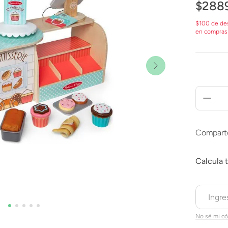
$
288
$100 de de
en compras
Compart
No sé mi có