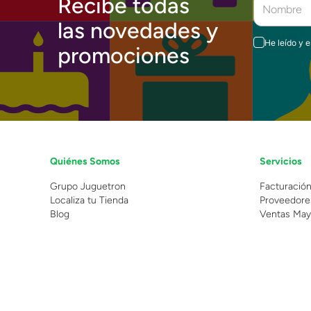
Recibe todas
las novedades y
He leído y 
promociones
Quiénes Somos
Servicios
Grupo Juguetron
Facturació
Localiza tu Tienda
Proveedore
Blog
Ventas May