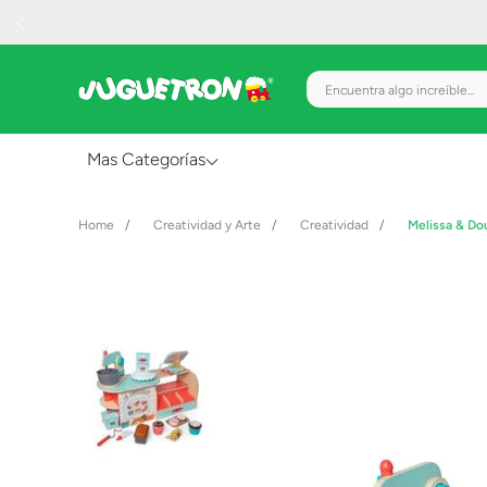
Encuentra algo increíble.
Mas Categorías
Al Aire Libre
Creatividad y Arte
Creatividad
Melissa & Do
Juguetes para Bebés
Preescolar
Creatividad y Arte
Figuras de Acción
Gadgets y Electrónicos
Juegos de Mesa