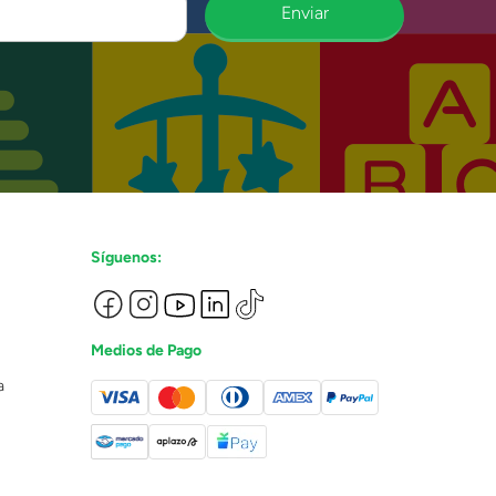
Enviar
Síguenos:
Medios de Pago
a