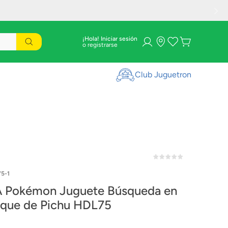
¡Hola! Iniciar sesión
Club Juguetron
5-1
 Pokémon Juguete Búsqueda en
sque de Pichu HDL75