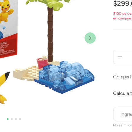
$
299
.
$100 de de
en compras
Compart
No sé mi có