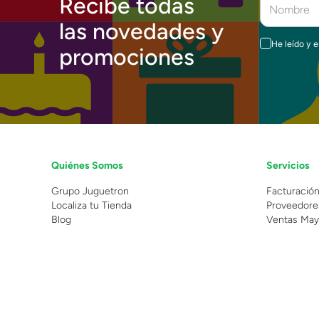
Recibe todas
las novedades y
He leído y 
promociones
Quiénes Somos
Servicios
Grupo Juguetron
Facturació
Localiza tu Tienda
Proveedore
Blog
Ventas May