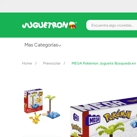
Encuentra algo increíble.
Mas Categorías
Al Aire Libre
Preescolar
MEGA Pokémon Juguete Búsqueda en 
Juguetes para Bebés
Preescolar
Creatividad y Arte
Figuras de Acción
Gadgets y Electrónicos
Juegos de Mesa