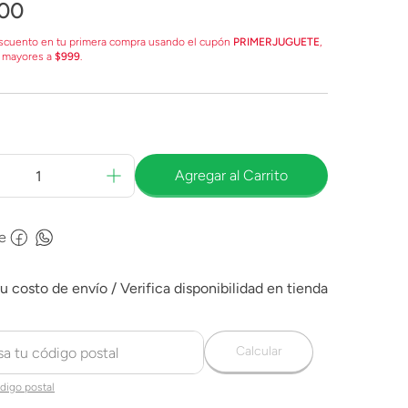
00
scuento en tu primera compra usando el cupón
PRIMERJUGUETE
,
 mayores a
$999
.
Agregar al Carrito
e
Calcular
digo postal