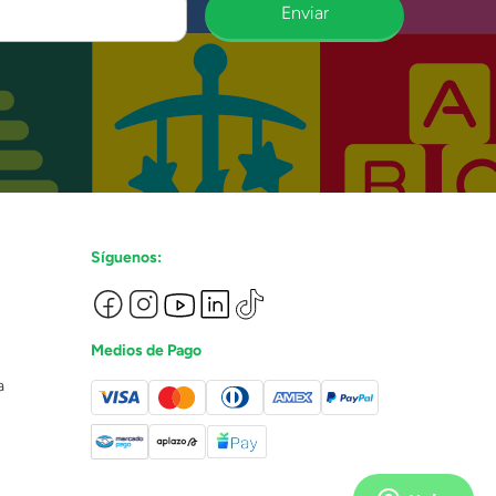
Enviar
Síguenos:
Medios de Pago
a