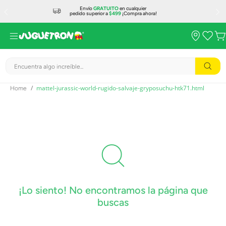
Envío
GRATUITO
en cualquier
pedido superior a
$499
¡Compra ahora!
Encuentra algo increíble...
mattel-jurassic-world-rugido-salvaje-gryposuchu-htk71.html
¡Lo siento! No encontramos la página que
buscas