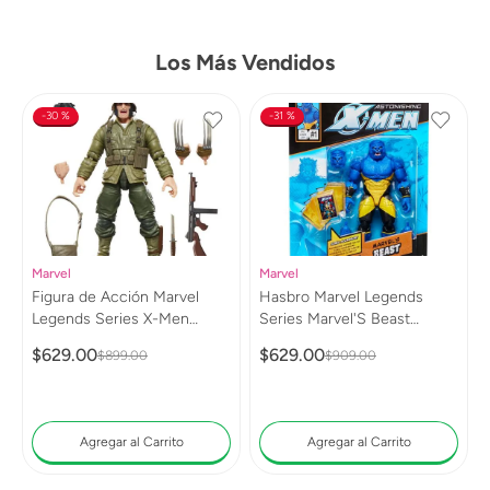
Los Más Vendidos
30 %
31 %
Marvel
Marvel
Figura de Acción Marvel
Hasbro Marvel Legends
Legends Series X-Men
Series Marvel'S Beast
Wolverine (WWII Logan)
G0813
$
629
.
00
$
629
.
00
$
899
.
00
$
909
.
00
G0820
Agregar al Carrito
Agregar al Carrito