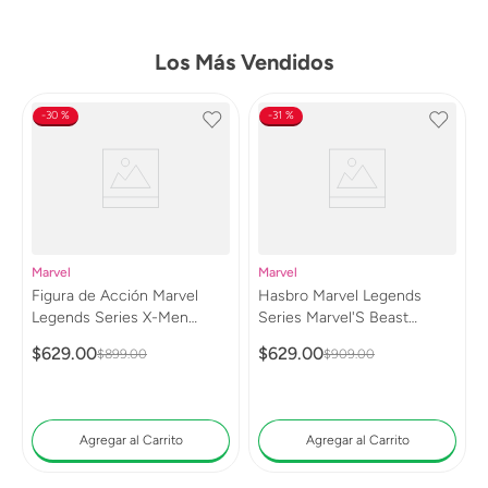
Los Más Vendidos
30 %
31 %
Marvel
Marvel
Figura de Acción Marvel
Hasbro Marvel Legends
Legends Series X-Men
Series Marvel'S Beast
Wolverine (WWII Logan)
G0813
$
629
.
00
$
629
.
00
$
899
.
00
$
909
.
00
G0820
Agregar al Carrito
Agregar al Carrito