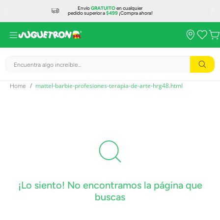
Envío
GRATUITO
en cualquier
pedido superior a
$499
¡Compra ahora!
Encuentra algo increíble...
mattel-barbie-profesiones-terapia-de-arte-hrg48.html
¡Lo siento! No encontramos la página que
buscas