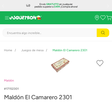
Envío
GRATUITO
en cualquier
pedido superior a
$499
¡Compra ahora!
Encuentra algo increíble...
Juegos de mesa
Maldón El Camarero 2301
Maldón
17152301
Maldón El Camarero 2301