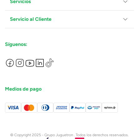
Servicios
Grupo Juguetron
Localiza tu tienda
Blog
Servicio al Cliente
Facturación
Proveedores
Ventas Mayoreo
Contáctanos
Síguenos:
Preguntas Frecuentes
Métodos de Pago
Términos y Condiciones
Devoluciones de Compras en Línea
Aviso de Privacidad
Medios de pago
© Copyright 2025 - Grupo Juguetron . Todos los derechos reservados.