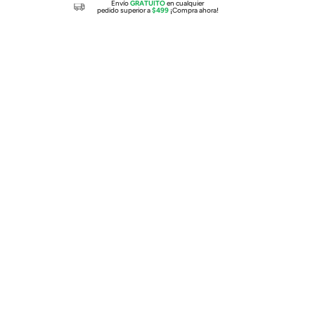
Envío
GRATUITO
en cualquier
pedido superior a
$499
¡Compra ahora!