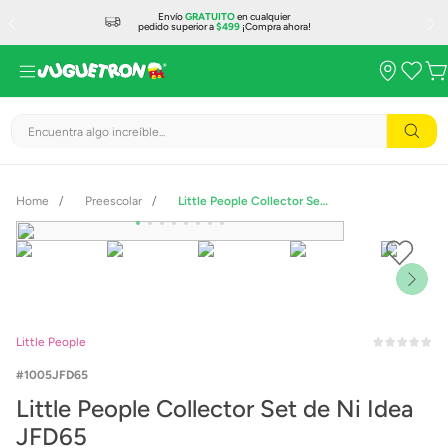
Envío
GRATUITO
en cualquier
pedido superior a
$499
¡Compra ahora!
Encuentra algo increíble...
Preescolar
Little People Collector Set de Ni Idea JFD65
Little People
1005JFD65
Little People Collector Set de Ni Idea
JFD65