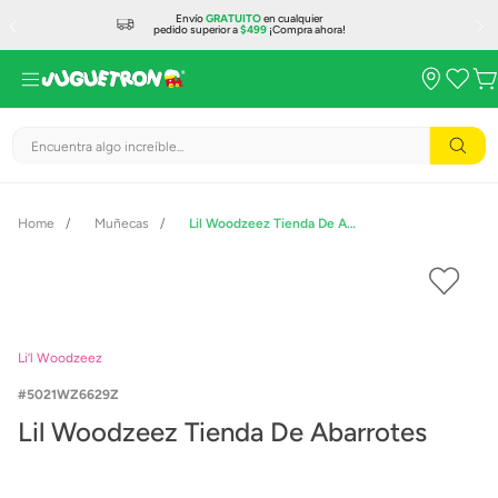
Envío
GRATUITO
en cualquier
pedido superior a
$499
¡Compra ahora!
Encuentra algo increíble...
Muñecas
Lil Woodzeez Tienda De Abarrotes
Li’l Woodzeez
5021WZ6629Z
Lil Woodzeez Tienda De Abarrotes