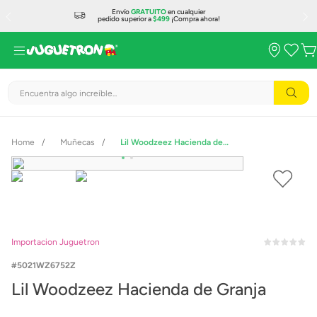
Envío
GRATUITO
en cualquier
pedido superior a
$499
¡Compra ahora!
Encuentra algo increíble...
Muñecas
Lil Woodzeez Hacienda de Granja
Importacion Juguetron
5021WZ6752Z
Lil Woodzeez Hacienda de Granja