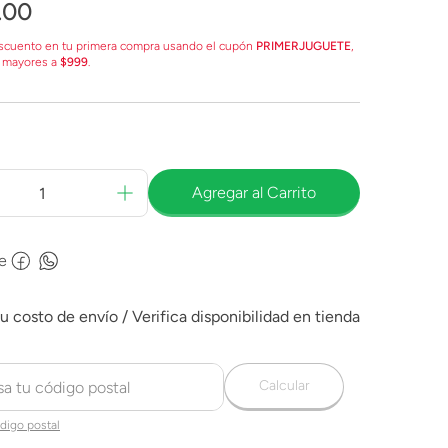
.
00
scuento en tu primera compra usando el cupón
PRIMERJUGUETE
,
 mayores a
$999
.
Agregar al Carrito
e
Calcular
digo postal