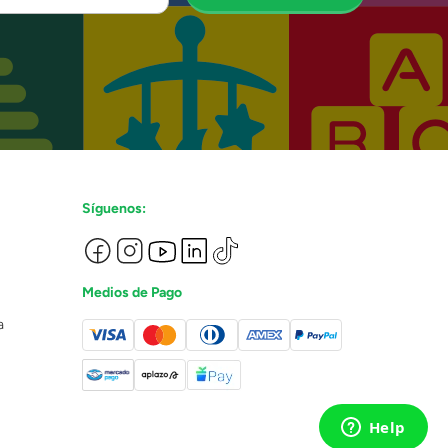
Síguenos:
Medios de Pago
a