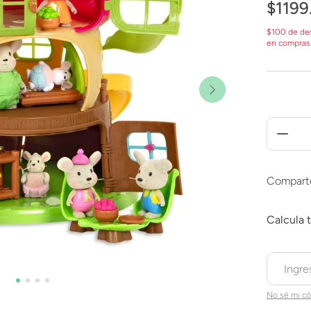
$
1199
$100 de de
en compras
Compart
No sé mi có