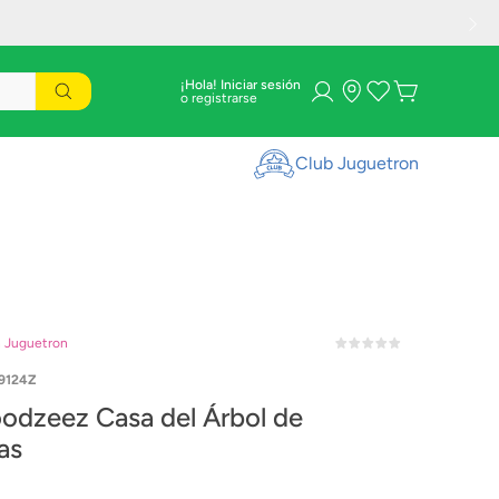
¡Hola! Iniciar sesión
Club Juguetron
n Juguetron
9124Z
oodzeez Casa del Árbol de
as