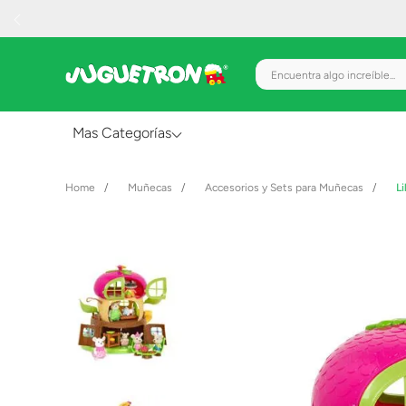
Encuentra algo increíble.
Mas Categorías
Al Aire Libre
Muñecas
Accesorios y Sets para Muñecas
L
Juguetes para Bebés
Preescolar
Creatividad y Arte
Figuras de Acción
Gadgets y Electrónicos
Juegos de Mesa