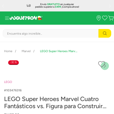
Envío
GRATUITO
en cualquier
pedido superior a
$499
¡Compra ahora!
Encuentra algo increíble...
Marvel
LEGO Super Heroes Marvel Cuatro Fantásticos vs. Figura para Construir de Galactus 76316
30 %
LEGO
103476316
LEGO Super Heroes Marvel Cuatro
Fantásticos vs. Figura para Construir
de Galactus 76316