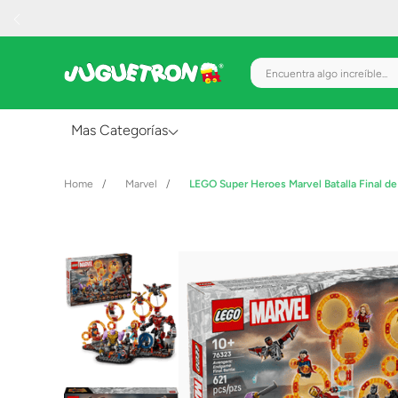
Encuentra algo increíble.
Mas Categorías
Al Aire Libre
Marvel
LEGO Super Heroes Marvel Batalla Final 
Juguetes para Bebés
Preescolar
Creatividad y Arte
Figuras de Acción
Gadgets y Electrónicos
Juegos de Mesa