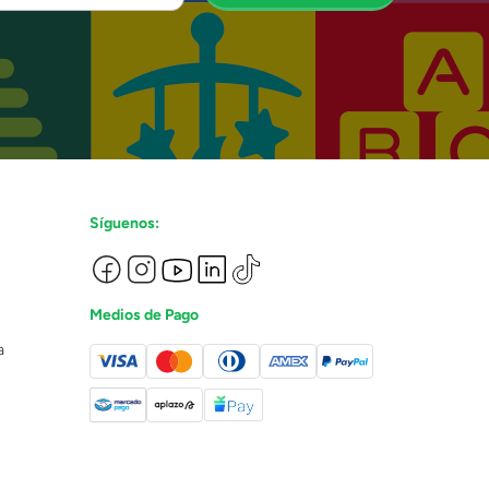
Síguenos:
Medios de Pago
a