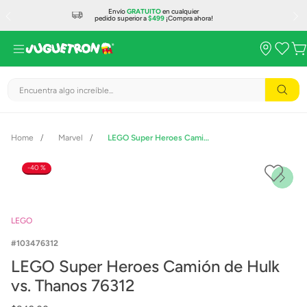
Envío
GRATUITO
en cualquier
pedido superior a
$499
¡Compra ahora!
Encuentra algo increíble...
Marvel
LEGO Super Heroes Camión de Hulk vs. Thanos 76312
40 %
LEGO
103476312
LEGO Super Heroes Camión de Hulk
vs. Thanos 76312