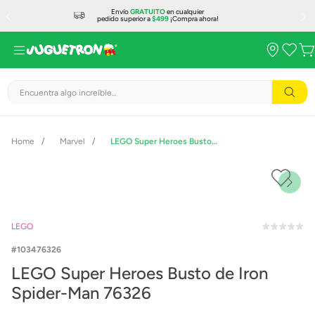
Envío
GRATUITO
en cualquier
pedido superior a
$499
¡Compra ahora!
Encuentra algo increíble...
Marvel
LEGO Super Heroes Busto de Iron Spider-Man 76326
LEGO
103476326
LEGO Super Heroes Busto de Iron
Spider-Man 76326