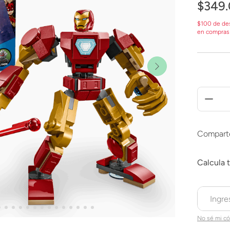
$
349
.
$100 de de
en compras
Compart
No sé mi có