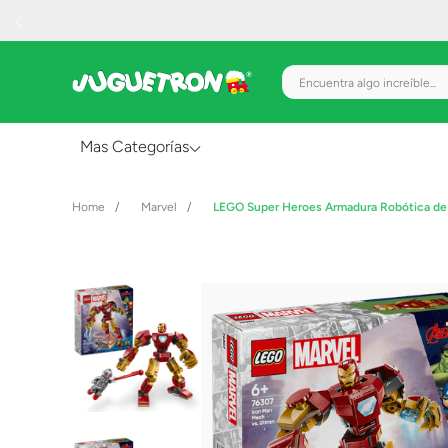
Encuentra algo increíble.
Mas Categorías
Al Aire Libre
Marvel
LEGO Super Heroes Armadura Robótica de 
Juguetes para Bebés
Preescolar
Creatividad y Arte
Figuras de Acción
Gadgets y Electrónicos
Juegos de Mesa