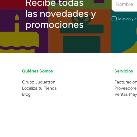
Recibe todas
las novedades y
He leído y 
promociones
Quiénes Somos
Servicios
Grupo Juguetron
Facturació
Localiza tu Tienda
Proveedore
Blog
Ventas May