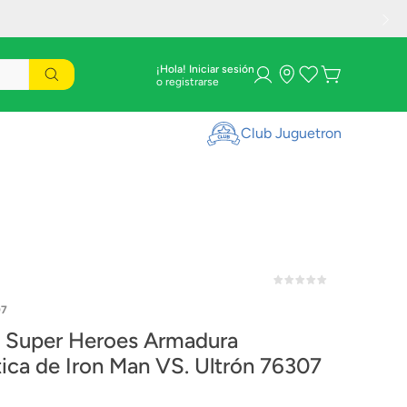
¡Hola! Iniciar sesión
Club Juguetron
07
Super Heroes Armadura
ica de Iron Man VS. Ultrón 76307