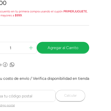
00
scuento en tu primera compra usando el cupón
PRIMERJUGUETE
,
 mayores a
$999
.
Agregar al Carrito
e
Calcular
digo postal