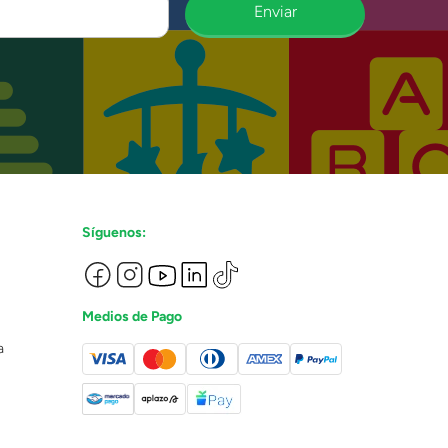
Enviar
Síguenos:
Medios de Pago
a