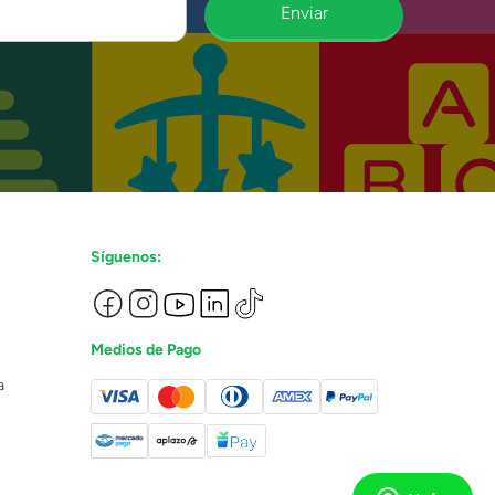
Enviar
Síguenos:
Medios de Pago
a