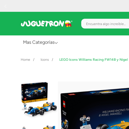
Encuentra algo increíble.
Mas Categorías
Al Aire Libre
Icons
LEGO Icons Williams Racing FW14B y Nigel
Juguetes para Bebés
Preescolar
Creatividad y Arte
Figuras de Acción
Gadgets y Electrónicos
Juegos de Mesa