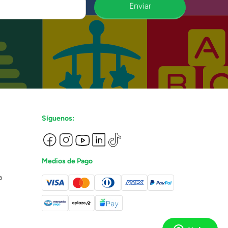
Enviar
Síguenos:
Medios de Pago
a