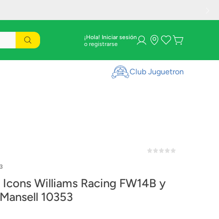
¡Hola! Iniciar sesión
Club Juguetron
3
Icons Williams Racing FW14B y
 Mansell 10353