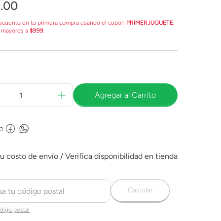
9
.
00
scuento en tu primera compra usando el cupón
PRIMERJUGUETE
,
 mayores a
$999
.
Agregar al Carrito
e
Calcular
digo postal