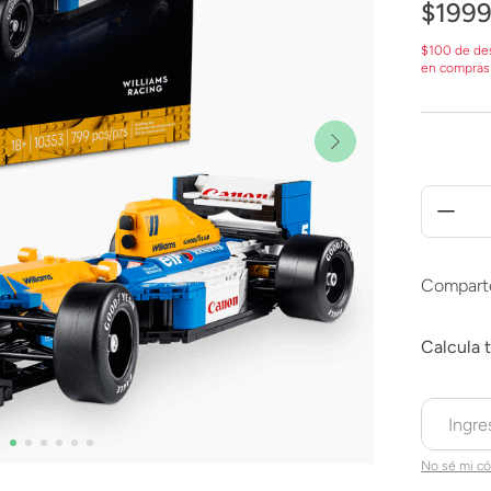
$
199
$100 de de
en compras
Compart
No sé mi có