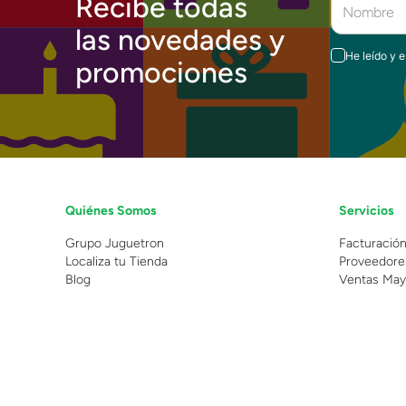
Recibe todas
las novedades y
He leído y 
promociones
Quiénes Somos
Servicios
Grupo Juguetron
Facturació
Localiza tu Tienda
Proveedore
Blog
Ventas May