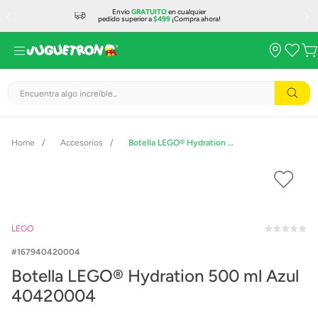
Envío
GRATUITO
en cualquier
pedido superior a
$499
¡Compra ahora!
Encuentra algo increíble...
Accesorios
Botella LEGO® Hydration 500 ml Azul 40420004
LEGO
167940420004
Botella LEGO® Hydration 500 ml Azul
40420004