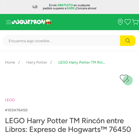
Envío
GRATUITO
en cualquier
pedido superior a
$499
¡Compra ahora!
Encuentra algo increíble...
Harry Potter
LEGO Harry Potter TM Rincón entre Libros: Expreso de Hogwarts™ 76450
LEGO
103476450
LEGO Harry Potter TM Rincón entre
Libros: Expreso de Hogwarts™ 76450