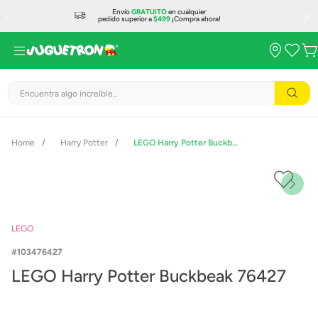
Envío
GRATUITO
en cualquier
pedido superior a
$499
¡Compra ahora!
Encuentra algo increíble...
Harry Potter
LEGO Harry Potter Buckbeak 76427
LEGO
103476427
LEGO Harry Potter Buckbeak 76427