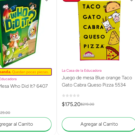
La Casa de la Educadora
manda.
Quedan pocas piezas.
Juego de mesa Blue orange Taco
 Educadora
Gato Cabra Queso Pizza 5534
Mesa Who Did It? 6407
$
175
.
20
$
219
.
00
229
.
00
regar al Carrito
Agregar al Carrito