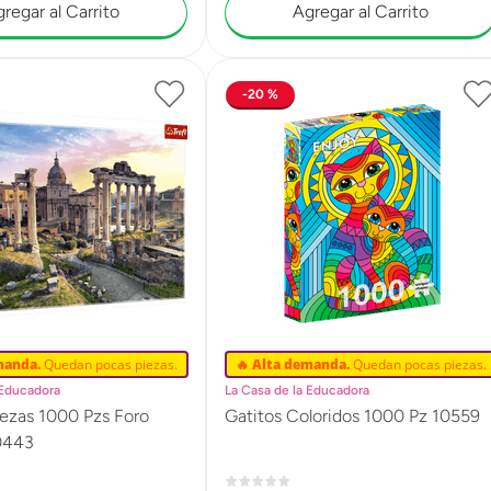
regar al Carrito
Agregar al Carrito
20 %
manda.
Quedan pocas piezas.
🔥 Alta demanda.
Quedan pocas piezas.
 Educadora
La Casa de la Educadora
zas 1000 Pzs Foro
Gatitos Coloridos 1000 Pz 10559
0443