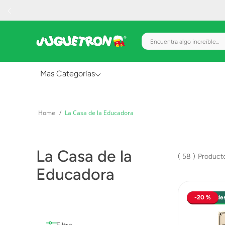
Encuentra algo increíble.
Mas Categorías
Al Aire Libre
La Casa de la Educadora
Juguetes para Bebés
Preescolar
La Casa de la
Creatividad y Arte
58
Educadora
Figuras de Acción
Gadgets y Electrónicos
Novedade
20 %
Juegos de Mesa