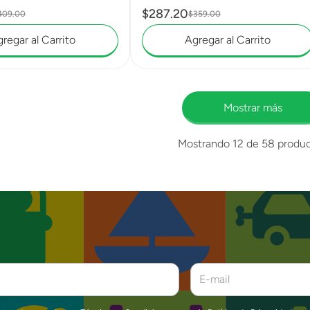
$
287
.
20
409
.
00
$
359
.
00
regar al Carrito
Agregar al Carrito
Mostrar más
Mostrando
12 de 58
produc