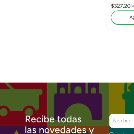
$
327
.
20
$
Ag
Recibe todas
las novedades y