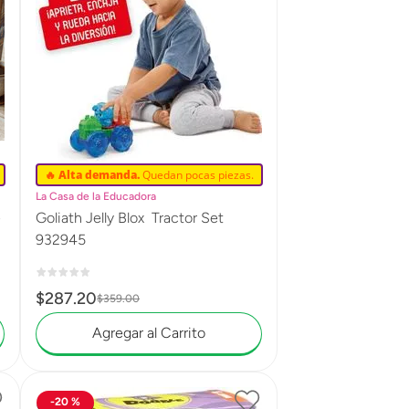
🔥 Alta demanda.
Quedan pocas piezas.
La Casa de la Educadora
e
Goliath Jelly Blox Tractor Set
932945
$
287
.
20
$
359
.
00
Agregar al Carrito
20 %