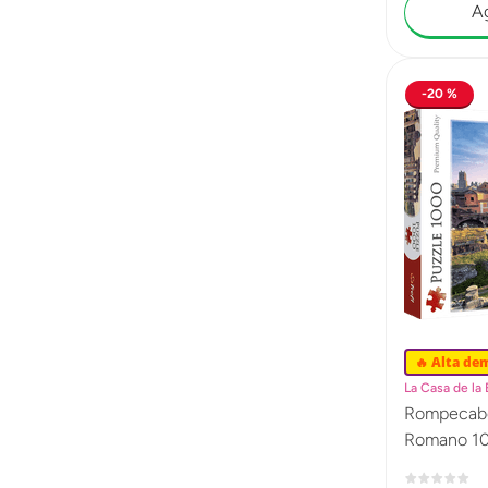
Ag
20 %
🔥 Alta de
La Casa de la
Rompecabe
Romano 1