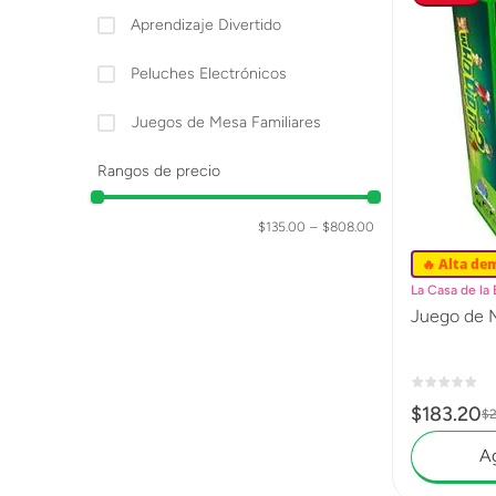
Aprendizaje Divertido
Peluches Electrónicos
Juegos de Mesa Familiares
Rangos de precio
$135.00
–
$808.00
🔥 Alta de
La Casa de la
Juego de 
$
183
.
20
$
Ag