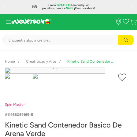
Envío
GRATUITO
en cualquier
pedido superior a
$499
¡Compra ahora!
Encuentra algo increíble...
Creatividad y Arte
Kinetic Sand Contenedor Basico De Arena Verde
Spin Master
11956059169-5
Kinetic Sand Contenedor Basico De
Arena Verde