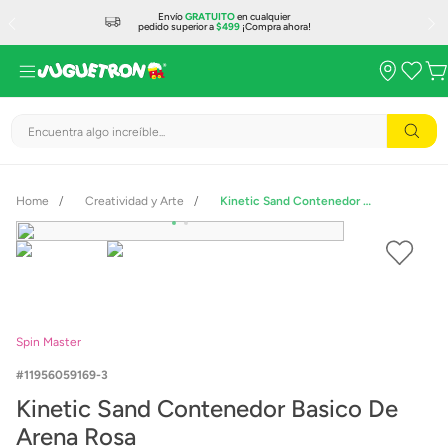
Envío
GRATUITO
en cualquier
pedido superior a
$499
¡Compra ahora!
Encuentra algo increíble...
Creatividad y Arte
Kinetic Sand Contenedor Basico De Arena Rosa
Spin Master
11956059169-3
Kinetic Sand Contenedor Basico De
Arena Rosa