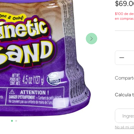
$
69
.
0
$100 de de
en compras
Compart
No sé mi có