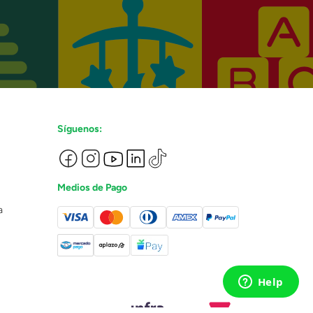
Síguenos:
Medios de Pago
a