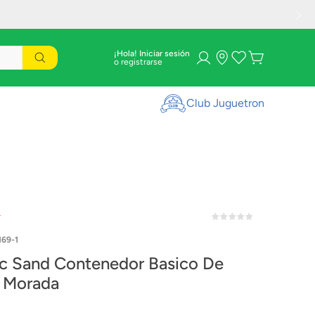
¡Hola! Iniciar sesión
Club Juguetron
r
169-1
ic Sand Contenedor Basico De
 Morada