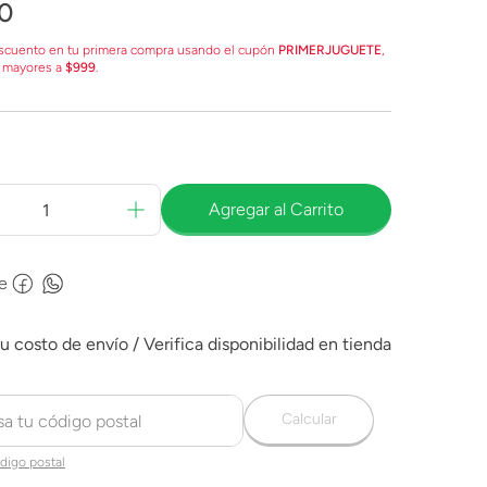
0
scuento en tu primera compra usando el cupón
PRIMERJUGUETE
,
 mayores a
$999
.
Agregar al Carrito
e
Calcular
digo postal