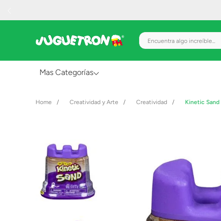
Encuentra algo increíble.
Mas Categorías
Al Aire Libre
Creatividad y Arte
Creatividad
Kinetic Sand
Juguetes para Bebés
Preescolar
Creatividad y Arte
Figuras de Acción
Gadgets y Electrónicos
Juegos de Mesa