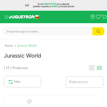
Envío
GRATUITO
en cualquier
pedido superior a
$499
¡Compra ahora!
Encuentra algo increíble...
Jurassic World
Jurassic World
13
Productos
Relevancia