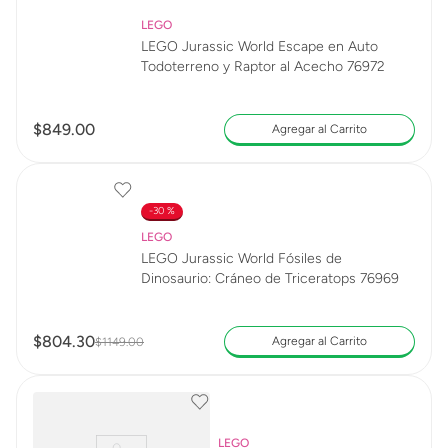
LEGO
LEGO Jurassic World Escape en Auto
Todoterreno y Raptor al Acecho 76972
$
849
.
00
Agregar al Carrito
30 %
LEGO
LEGO Jurassic World Fósiles de
Dinosaurio: Cráneo de Triceratops 76969
$
804
.
30
Agregar al Carrito
$
1149
.
00
LEGO