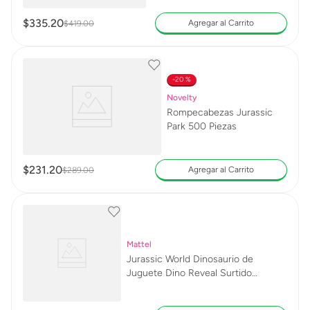
$
335
.
20
Agregar al Carrito
$
419
.
00
20 %
Novelty
Rompecabezas Jurassic
Park 500 Piezas
$
231
.
20
Agregar al Carrito
$
289
.
00
Mattel
Jurassic World Dinosaurio de
Juguete Dino Reveal Surtido
Sorpresa JDC52