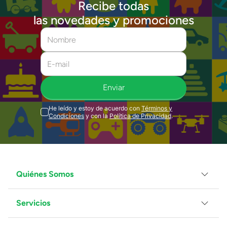
Recibe todas
las novedades y promociones
Enviar
He leído y estoy de acuerdo con
Términos y
Condiciones
y con la
Política de Privacidad
.
Quiénes Somos
Servicios
Grupo Juguetron
Localiza tu tienda